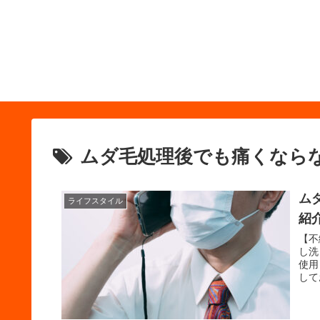
ムダ毛処理後でも痛くなら
ム
ライフスタイル
紹
【不
し洗
使用
して