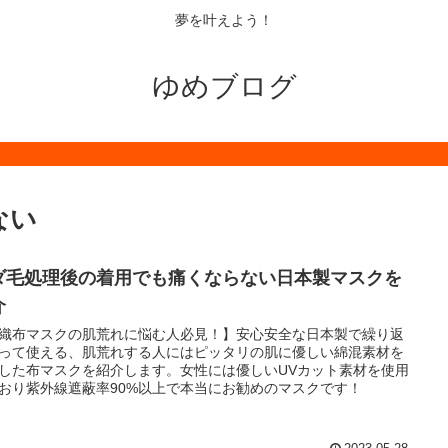
夢を叶えよう！
ゆめブログ
ない
ダ毛処理後の着用でも痛くならない日本製マスクを
介
織布マスクの肌荒れに悩む人必見！】安心安全な日本製で繰り返
って使える、肌荒れする人にはピッタリの肌に優しい綿混素材を
した布マスクを紹介します。女性には優しいUVカット素材を使用
おり紫外線遮蔽率90%以上で本当にお勧めのマスクです！