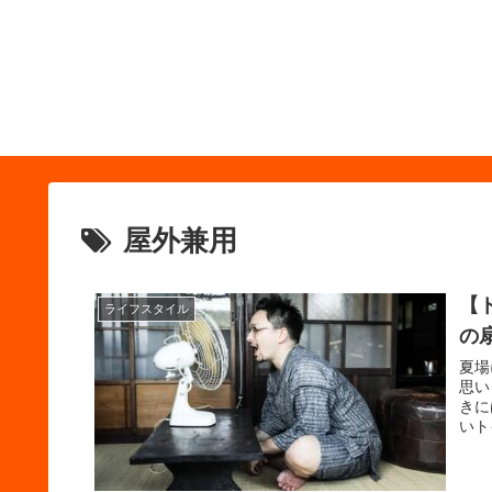
屋外兼用
【
ライフスタイル
の
夏場
思い
きに
いト