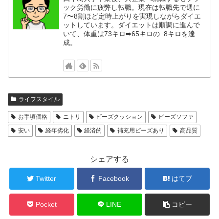
ック労働に疲弊し転職。現在は転職先で週に
7〜8割ほど定時上がりを実現しながらダイエ
ットしています。ダイエットは順調に進んで
いて、体重は73キロ➡65キロの−8キロを達
成。
ライフスタイル
お手頃価格
ニトリ
ビーズクッション
ビーズソファ
安い
経年劣化
経済的
補充用ビーズあり
高品質
シェアする
Twitter
Facebook
はてブ
Pocket
LINE
コピー