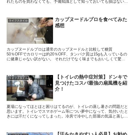
れたものを買わなくても、予備知識として知っておいても損はないと
思います。
カップヌードルプロを食べてみた
ライフスタイル
感想
カップヌードルプロは通常のカップヌードルと比較して糖質
50％OFFでカロリーは約20％OFF、タンパク質は15gも入っているの
に健康じゃない訳がない。 それだけでなく味までもおいしくて驚い
た話。
【トイレの熱中症対策】ドンキで
ライフスタイル
見つけたコスパ最強の扇風機を紹
介！
夏場になってほとほと困りはてるのが、トイレの蒸し暑さの問題だと
思います。トイレでスマホゲーム等につい夢中になって、気付いたと
きには汗だくになってしまった。冷房で冷やした部屋の気温と蒸し暑
いトイレの気温差で頭がクラクラしてしまった。夏場のトイ...
【汗をかきやすい人必見】お勧め