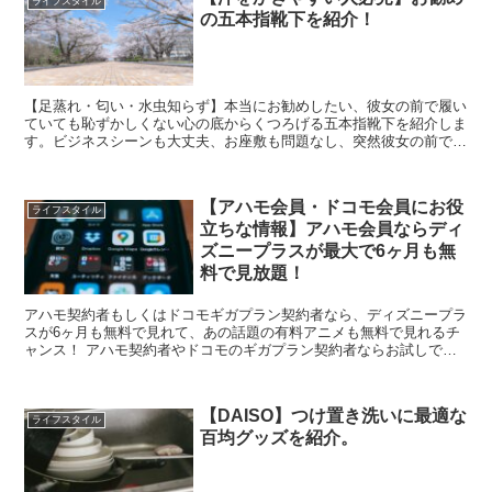
ライフスタイル
の五本指靴下を紹介！
【足蒸れ・匂い・水虫知らず】本当にお勧めしたい、彼女の前で履い
ていても恥ずかしくない心の底からくつろげる五本指靴下を紹介しま
す。ビジネスシーンも大丈夫、お座敷も問題なし、突然彼女の前で靴
を脱いでも恥ずかしくない夢の五本指靴下を紹介します。
【アハモ会員・ドコモ会員にお役
ライフスタイル
立ちな情報】アハモ会員ならディ
ズニープラスが最大で6ヶ月も無
料で見放題！
アハモ契約者もしくはドコモギガプラン契約者なら、ディズニープラ
スが6ヶ月も無料で見れて、あの話題の有料アニメも無料で見れるチ
ャンス！ アハモ契約者やドコモのギガプラン契約者ならお試しでも
キャンペーン参加の価値あり！
【DAISO】つけ置き洗いに最適な
ライフスタイル
百均グッズを紹介。