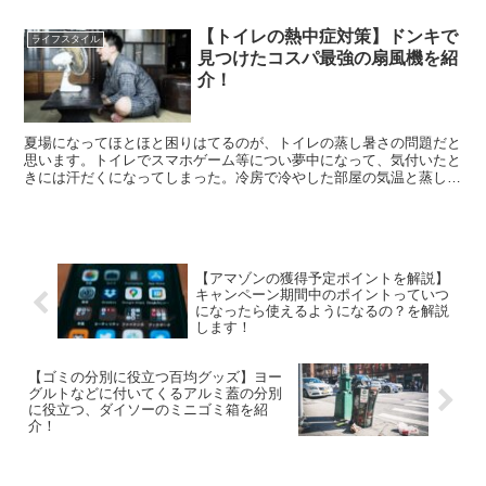
【トイレの熱中症対策】ドンキで
ライフスタイル
見つけたコスパ最強の扇風機を紹
介！
夏場になってほとほと困りはてるのが、トイレの蒸し暑さの問題だと
思います。トイレでスマホゲーム等につい夢中になって、気付いたと
きには汗だくになってしまった。冷房で冷やした部屋の気温と蒸し暑
いトイレの気温差で頭がクラクラしてしまった。夏場のトイ...
【アマゾンの獲得予定ポイントを解説】
キャンペーン期間中のポイントっていつ
になったら使えるようになるの？を解説
します！
【ゴミの分別に役立つ百均グッズ】ヨー
グルトなどに付いてくるアルミ蓋の分別
に役立つ、ダイソーのミニゴミ箱を紹
介！