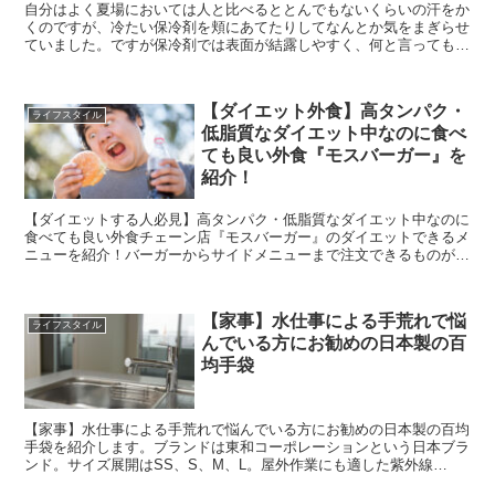
自分はよく夏場においては人と比べるととんでもないくらいの汗をか
くのですが、冷たい保冷剤を頬にあてたりしてなんとか気をまぎらせ
ていました。ですが保冷剤では表面が結露しやすく、何と言っても食
材を冷やすためのもので人肌に繰り返し使えるものかと言わ...
【ダイエット外食】高タンパク・
ライフスタイル
低脂質なダイエット中なのに食べ
ても良い外食『モスバーガー』を
紹介！
【ダイエットする人必見】高タンパク・低脂質なダイエット中なのに
食べても良い外食チェーン店『モスバーガー』のダイエットできるメ
ニューを紹介！バーガーからサイドメニューまで注文できるものが結
構あるので、ダイエット食に飽きてきた人は是非ともご一読下さい。
【家事】水仕事による手荒れで悩
ライフスタイル
んでいる方にお勧めの日本製の百
均手袋
【家事】水仕事による手荒れで悩んでいる方にお勧めの日本製の百均
手袋を紹介します。ブランドは東和コーポレーションという日本ブラ
ンド。サイズ展開はSS、S、M、L。屋外作業にも適した紫外線
98.7%カット。薄手タイプで細かな作業もOK。