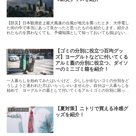
【防災】日本観測史上最大風速の台風が地元を襲ったとき、大停電し
た街の中で本当にあって良かったと思ったものを紹介します。紹介さ
れたものを買わなくても、予備知識として知っておいても損はないと
思います。
【ゴミの分別に役立つ百均グッ
ライフスタイル
ズ】ヨーグルトなどに付いてくる
アルミ蓋の分別に役立つ、ダイソ
ーのミニゴミ箱を紹介！
一人暮らしを始めてみたはいいけど、少ししか出ないゴミの分別をど
うしようと迷われた方はいらっしゃいませんか。自分は一人暮らしを
始めて、ヨーグルトの蓋として付いてくるアルミゴミの分別に困って
いました。家には大きいゴミ箱しか無いし、かと言って雑貨...
【夏対策】ニトリで買える冷感グ
ライフスタイル
ッズを紹介！