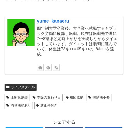
yume_kanaeru
四年制大学卒業後、大企業へ就職するもブラ
ック労働に疲弊し転職。現在は転職先で週に
7〜8割ほど定時上がりを実現しながらダイエ
ットしています。ダイエットは順調に進んで
いて、体重は73キロ➡65キロの−8キロを達
成。
ライフスタイル
圧縮収納袋
季節の変わり目
布団収納
掃除機不要
消臭機能あり
逆止弁付き
シェアする